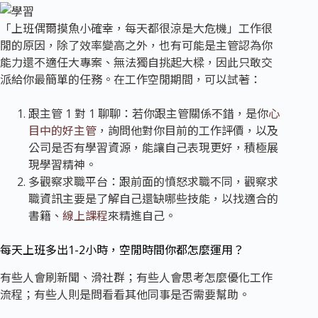
「上班偶爾摸魚小確幸，每天都很涼是大危機」工作很
閒的原因，除了效率變高之外，也有可能是主管認為你
能力還不適任大專案、無法獨自挑起大樑，因此只敢交
派給你最簡單的任務。在工作空閒期間，可以試著：
跟主管 1 對 1 聊聊：若你跟主管關係不錯，是你
心
目中的好主管
，詢問他對你目前的工作評價，以及
公司是否有學習資源，能讓自己表現更好，積極展
現學習精神。
多觀察求職平台：跟前面的憤怒求職不同，觀察求
職資訊主要是了解自己還缺哪些技能，以找適合的
書籍、
線上課程
來精進自己。
每天上班多出1-2小時，空閒時間你都怎麼運用？
有些人會刷新聞、滑社群；有些人會思考怎麼優化工作
流程；有些人則是問看看其他同事是否需要幫助。