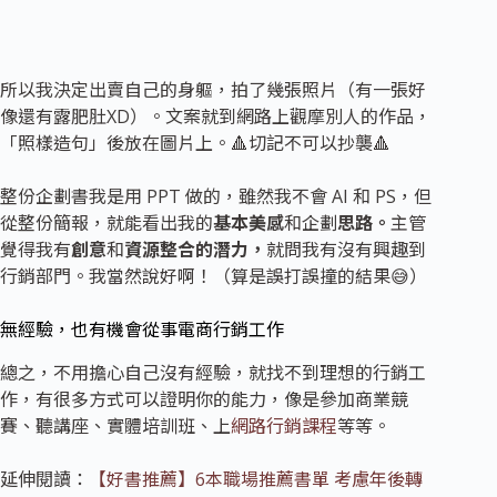
所以我決定出賣自己的身軀，拍了幾張照片（有一張好
像還有露肥肚XD）。文案就到網路上觀摩別人的作品，
「照樣造句」後放在圖片上。🔺切記不可以抄襲🔺
整份企劃書我是用 PPT 做的，雖然我不會 AI 和 PS，但
從整份簡報，就能看出我的
基本美感
和企劃
思路。
主管
覺得我有
創意
和
資源整合的潛力，
就問我有沒有興趣到
行銷部門。我當然說好啊！（算是誤打誤撞的結果😅）
無經驗，也有機會從事電商行銷工作
總之，不用擔心自己沒有經驗，就找不到理想的行銷工
作，有很多方式可以證明你的能力，像是參加商業競
賽、聽講座、實體培訓班、上
網路行銷課程
等等。
延伸閱讀：
【好書推薦】6本職場推薦書單 考慮年後轉