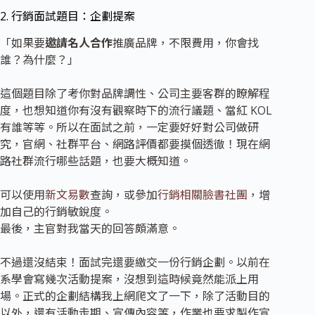
2. 行銷面試題目：企劃提案
「如果要
邀請名人合作
推廣品牌，不限費用，你會找
誰？為什麼？」
這個題目除了考你對品牌調性、公司主要客群的瞭解程
度，也想知道你有沒有觀察時下的流行議題、當紅 KOL
有誰等等。所以在面試之前，一定要好好對公司做研
究，官網、社群平台、網路評價都要摸個透徹！現在網
路社群流行哪些話題，也要大概知道。
可以使用
新文易數
查詢，或參加
行銷相關臉書社團
，增
加自己的行銷敏銳度。
最後，主官對我當天的回答頗滿意。
不過還沒結束！面試完還要繳交一份行銷企劃。以前在
系學會寫幾次活動提案，沒想到這時候竟然能派上用
場。正式的企劃結構我上網爬文了一下，除了活動目的
以外，還有活動走期、宣傳內容等，作業也要求製作宣