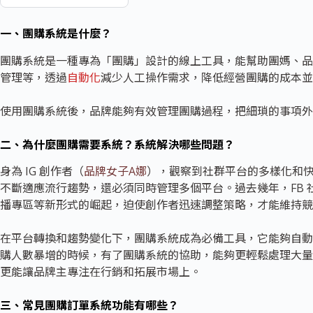
一、團購系統
是什麼？
團購系統是一種專為「團購」設計的線上工具，能幫助團媽、品
管理等，透過
自動化
減少人工操作需求，降低經營團購的成本並
使用團購系統後，品牌能夠有效管理團購過程，把細瑣的事項外
二、為什麼團購需要系統？系統解決哪些問題？
身為 IG 創作者（
品牌女子A娜
），觀察到社群平台的多樣化和
不斷適應流行趨勢，還必須同時管理多個平台。過去幾年，FB 社團
播專區等新形式的崛起，迫使創作者迅速調整策略，才能維持競
在平台轉換和趨勢變化下，團購系統成為必備工具，它能夠自動
購人數暴增的時候，有了團購系統的協助，能夠更輕鬆處理大量
更能讓品牌主專注在行銷和拓展市場上。
三、常見
團購訂單系統
功能有哪些？