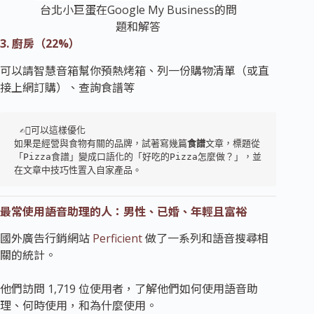
台北小巨蛋在Google My Business的問
題和解答
3. 廚房（22%）
可以請智慧音箱幫你預熱烤箱、列一份購物清單（或直
接上網訂購）、查詢食譜等
 ✍🏼可以這樣優化  

如果是經營與食物有關的品牌，試著寫幾篇
食譜
文章，標題從
「Pizza食譜」變成口語化的「好吃的Pizza怎麼做？」，並
在文章中技巧性置入自家產品。 
最常使用語音助理的人：男性、已婚、年輕且富裕
國外廣告行銷網站
Perficient
做了一系列和語音搜尋相
關的統計。
他們訪問 1,719 位使用者，了解他們如何使用語音助
理、何時使用，和為什麼使用。