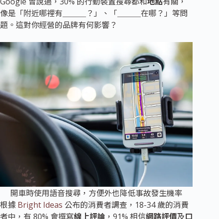
Google 曾說過，30% 的行動裝置搜尋都和
地點
有關，
像是「附近哪裡有＿＿＿？」、「＿＿＿在哪？」等問
題。這對你經營的品牌有何影響？
開車時使用語音搜尋，方便外也降低事故發生機率
根據
Bright Ideas
公布的消費者調查，18-34 歲的消費
者中，有 80% 會撰寫
線上評論
，91% 相信
網路評價
及
口