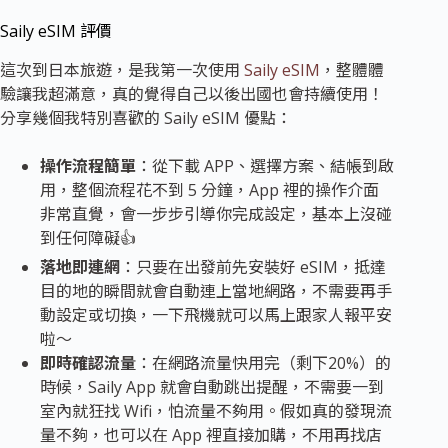
Saily eSIM 評價
這次到日本旅遊，是我第一次使用
Saily eSIM
，整體體
驗讓我超滿意，真的覺得自己以後出國也會持續使用！
分享幾個我特別喜歡的 Saily eSIM 優點：
操作流程簡單
：從下載 APP、選擇方案、結帳到啟
用，整個流程花不到 5 分鐘，App 裡的操作介面
非常直覺，會一步步引導你完成設定，基本上沒碰
到任何障礙👍
落地即連網
：只要在出發前先安裝好 eSIM，抵達
目的地的瞬間就會自動連上當地網路，不需要再手
動設定或切換，一下飛機就可以馬上跟家人報平安
啦～
即時確認流量
：在網路流量快用完（剩下20%）的
時候，Saily App 就會自動跳出提醒，不需要一到
室內就狂找 Wifi，怕流量不夠用。假如真的發現流
量不夠，也可以
在 App 裡直接加購
，不用再找店